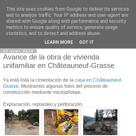
This site uses cookies from Google to deliver its services
and to analyze traffic. Your IP address and user-agent are
shared with Google along with performance and security
metrics to ensure quality of service, generate usage
statistics, and to detect and address abuse.
LEARN MORE
GOT IT
22 sept 2014
Avance de la obra de vivienda
unifamiliar en Châteauneuf-Grasse
Ya está lista la cimentación de la
casa en Châteauneuf-
Grasse
. Mostramos algunas fotos del proceso de
construcción mediante micropilotaje.
Explanación, replanteo y perforación.